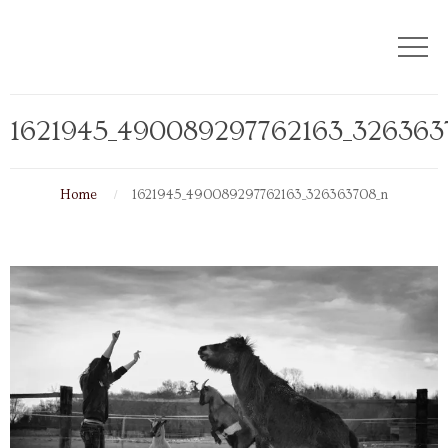
1621945_490089297762163_326363
Home
1621945_490089297762163_326363708_n